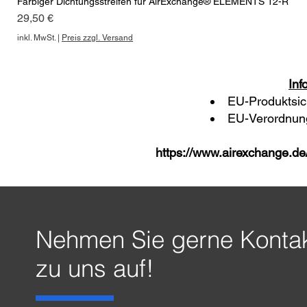
Farbiger Dichtungsstreifen für AirExchange® ELEMENTS 12-R
Preis
29,50 €
inkl. MwSt.
|
Preis zzgl. Versand
Inf
EU-Produktsic
EU-Verordnung
https://www.airexchange.de
Nehmen Sie gerne Konta
zu uns auf!