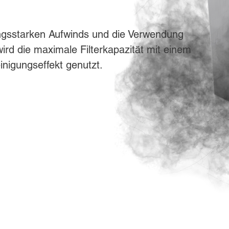
tungsstarken Aufwinds und die Verwendung
ird die maximale Filterkapazität mit einem
inigungseffekt genutzt.