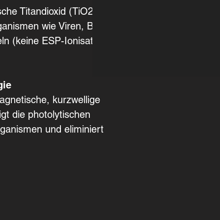
sche Titandioxid (TiO2)-
rganismen wie Viren, Bakterien
ln (keine ESP-Ionisation mit
gie
magnetische, kurzwellige
t die photolytischen
ganismen und eliminiert