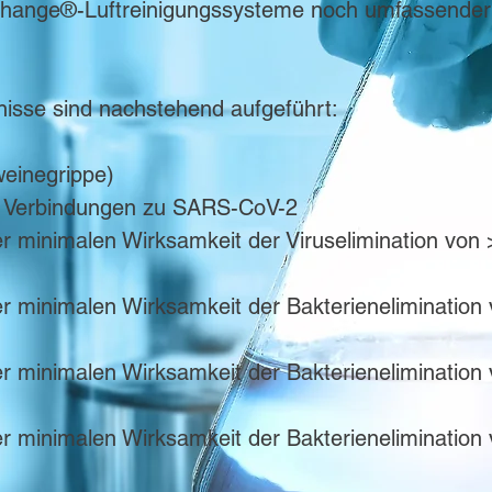
xchange®-Luftreinigungssysteme noch umfassender
nisse sind nachstehend aufgeführt:
weinegrippe)
ke Verbindungen zu SARS-CoV-2
r minimalen Wirksamkeit der Viruselimination von
r minimalen Wirksamkeit der Bakterienelimination
r minimalen Wirksamkeit der Bakterienelimination
r minimalen Wirksamkeit der Bakterienelimination