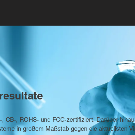
tresultate
, CB-, ROHS- und FCC-zertifiziert. Darüber hinaus
steme in großem Maßstab gegen die aktuellsten Vir