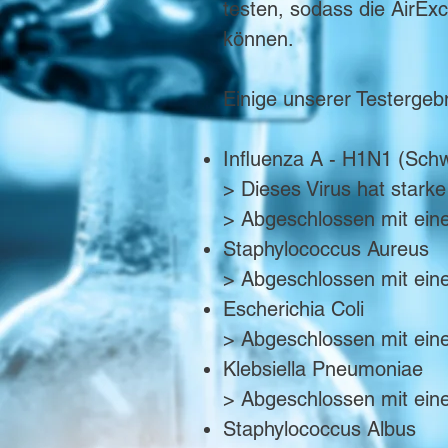
testen, sodass die AirE
können.
Einige unserer Testergeb
Influenza A - H1N1 (Sch
> Dieses Virus hat star
> Abgeschlossen mit eine
Staphylococcus Aureus
> Abgeschlossen mit eine
Escherichia Coli
> Abgeschlossen mit eine
Klebsiella Pneumoniae
> Abgeschlossen mit eine
Staphylococcus Albus