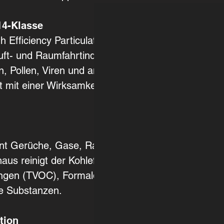
14-Klasse
h Efficiency Particulate Air)
uft- und Raumfahrtindustrie
en, Pollen, Viren und andere
 mit einer Wirksamkeit von
ernt Gerüche, Gase, Rauch,
us reinigt der Kohlefilter
ungen (TVOC), Formaldehyd,
he Substanzen.
tion