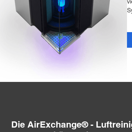
v
S
Die AirExchange® - Luftrein