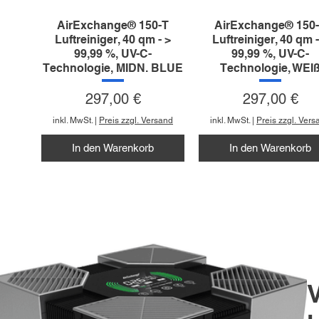
AirExchange® 150-T
AirExchange® 150
Luftreiniger, 40 qm - >
Luftreiniger, 40 qm -
99,99 %, UV-C-
99,99 %, UV-C-
Technologie, MIDN. BLUE
Technologie, WEI
Preis
Preis
297,00 €
297,00 €
inkl. MwSt.
|
Preis zzgl. Versand
inkl. MwSt.
|
Preis zzgl. Vers
In den Warenkorb
In den Warenkorb
V
AirExchange® 750-T
AirExchange®
AirExchange® 750
AirExchange®
Luftreiniger, 120 qm - >
Luftreiniger 1500-VT-
Luftreiniger Filtersatz
Luftreiniger, 120 qm 
99,99 %, UV-C-
Heizung
99,99 %, UV-C-
600/750-T