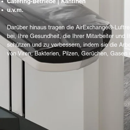
Catering-Betriebe | Kantinen
u.v.m.
Darüber hinaus tragen die AirExchange®-Luftr
bei, Ihre Gesundheit, die Ihrer Mitarbeiter und 
schützen und zu verbessern, indem sie die Arb
von Viren, Bakterien, Pilzen, Gerüchen, Gasen 