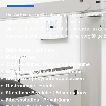
Die AirExchange®-Luftreinigungssysteme werd
Ausbreitung von Viren zu verhindern.
Dies ist ideal für Gemeinschaftsbereiche, in d
anwesend sind oder in denen keine sorgfältige B
Büroräume | Schulen
Kindergärten
Tagungsräume | Besprechungsräume
Behandlungsräume | Wartezimmer
Arztpraxen | Physiotherapiepraxen
Gastronomie | Hotels
öffentliche Bereiche | Friseursalons
Fitnessstudios | Privaträume