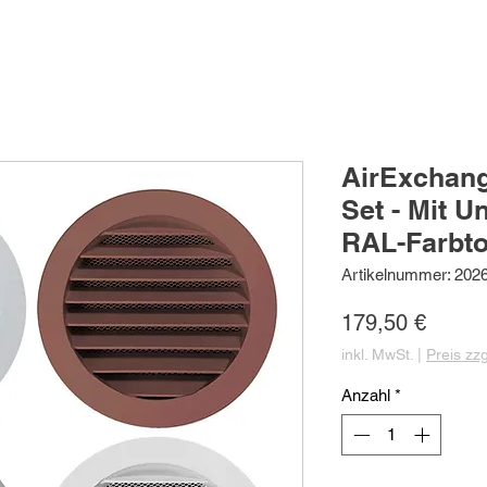
AirExchang
Set - Mit U
RAL-Farbt
Artikelnummer: 2026
Preis
179,50 €
inkl. MwSt.
|
Preis zz
Anzahl
*