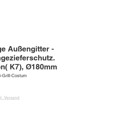
e Außengitter -
ngezieferschutz.
on( K7), Ø180mm
-Grill-Costum
gl. Versand