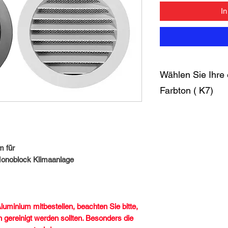
I
Wählen Sie Ihre ei
Farbton ( K7)
Wählen Sie Ihre eig
Ihrer
Fassade passt.
Bitte vermerken Sie
 für
Bestellübersicht den
noblock Klimaanlage
gewünschten
RAL-Fa
die Gitter
dauerhaft für Sie (Li
uminium mitbestellen, beachten Sie bitte,
n gereinigt werden sollten. Besonders die