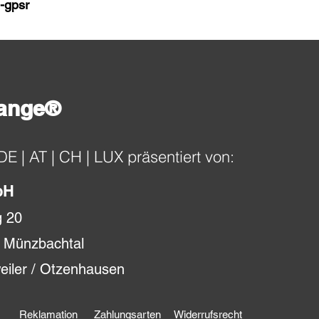
-gpsr
ange®
 DE | AT | CH | LUX präsentiert von:
bH
g 20
 Münzbachtal
iler / Otzenhausen
Reklamation
Zahlungsarten
Widerrufsrecht