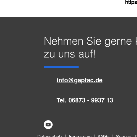
http
Nehmen Sie gerne 
zu uns auf!
info@gaptac.de
Tel.
06873 - 9937 13
Datenschutz
|
Impressum
|
AGBs
|
Service -