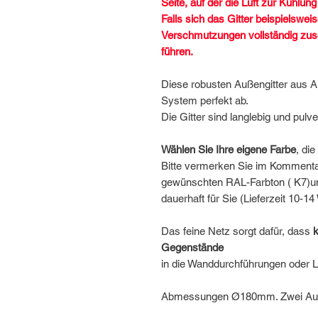
Seite, auf der die Luft zur Kühlun
Falls sich das Gitter beispielswe
Verschmutzungen vollständig zus
führen.
Diese robusten Außengitter aus 
System perfekt ab.
Die Gitter sind langlebig und pulv
Wählen Sie Ihre eigene Farbe
, di
Bitte vermerken Sie im Kommentar
gewünschten RAL-Farbton ( K7)
u
dauerhaft für Sie (Lieferzeit 10-1
Das feine Netz sorgt dafür, dass
k
Gegenstände
in die Wanddurchführungen oder L
Abmessungen Ø180mm. Zwei Auße