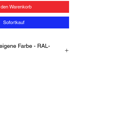
n den Warenkorb
Sofortkauf
gene Farbe - RAL-
ene Farbe
, die perfekt zur Farbe
 im Kommentarbereich der
rbton ( K7)
und wir beschichten
eferzeit 5-8 Werktage).