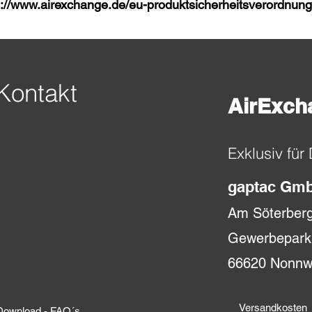
s://www.airexchange.de/eu-produktsicherheitsverordnung
Kontakt
AirExch
Exklusiv für
gaptac Gm
Am Söterber
Gewerbepark
66620 Nonnwe
Versandkosten
 Download - FAQ´s